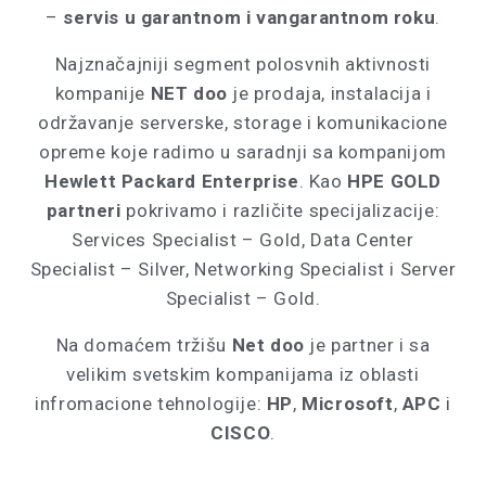
–
servis u garantnom i vangarantnom roku
.
Najznačajniji segment polosvnih aktivnosti
kompanije
NET doo
je prodaja, instalacija i
održavanje serverske, storage i komunikacione
opreme koje radimo u saradnji sa kompanijom
Hewlett Packard Enterprise
. Kao
HPE GOLD
partneri
pokrivamo i različite specijalizacije:
Services Specialist – Gold, Data Center
Specialist – Silver, Networking Specialist i Server
Specialist – Gold.
Na domaćem tržišu
Net doo
je partner i sa
velikim svetskim kompanijama iz oblasti
infromacione tehnologije:
HP
,
Mic
rosoft
,
APC
i
CISCO
.