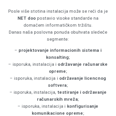
Posle više stotina instalacija može se reći da je
NET doo
postavio visoke standarde na
domaćem informatičkom tržištu.
Danas naša poslovna ponuda obuhvata sledeće
segmente:
–
projektovanje informacionih sistema i
konsalting
;
– isporuka, instalacija i
održavanje računarske
opreme
;
– isporuka, instalacija i
održavanje licencnog
softvera
;
– isporuka, instalacija,
testiranje i održavanje
računarskih mreža
;
– isporuka, instalacija i
konfigurisanje
komunikacione opreme
;