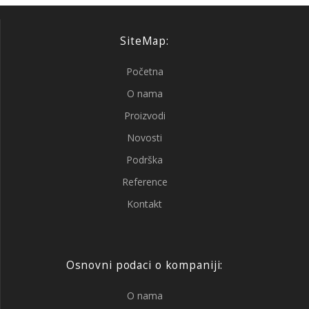
SiteMap:
Početna
O nama
Proizvodi
Novosti
Podrška
Reference
Kontakt
Osnovni podaci o kompaniji:
O nama