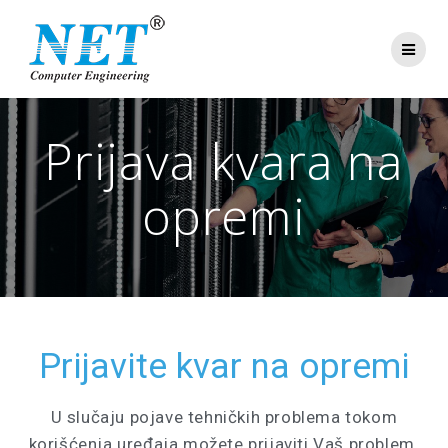
Prijava kvara na
opremi
Prijavite kvar na opremi
U slučaju pojave tehničkih problema tokom
korišćenja uređaja možete prijaviti Vaš problem.