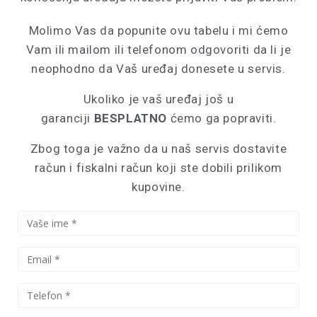
Molimo Vas da popunite ovu tabelu i mi ćemo
Vam ili mailom ili telefonom odgovoriti da li je
neophodno da Vaš uređaj donesete u servis.
Ukoliko je vaš uređaj
još u
garanciji
BESPLATNO
ćemo ga popraviti.
Zbog toga je važno da u naš servis dostavite
račun i fiskalni račun koji ste dobili prilikom
kupovine.